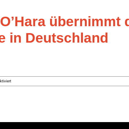
O’Hara übernimmt 
e in Deutschland
für
tiviert
Johannes
Mock-
O’Hara
übernimmt
das
Stagecoach
Master