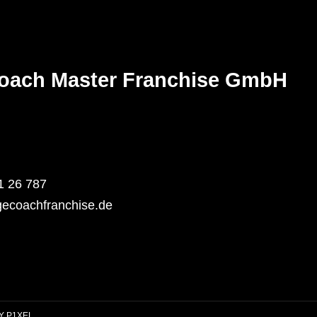
Franchise
in
Deutschland
oach Master Franchise GmbH
1 26 787
ecoachfranchise.de
BY
P1XEL