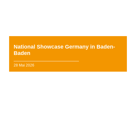
Man stelle sich vor: Fast 350 Kinder und Jugendliche
aus ganz Deutschland kommen zusammen, zeigen ihre
Leidenschaft für Gesang, Tanz und Schauspiel, h...
weiterlesen »
National Showcase Germany in Baden-
Baden
28 Mai 2026
Endlich gibt es die Mini Stages auch in Deutschland. An
ausgewählten Stagecoach Schulen können nun auch