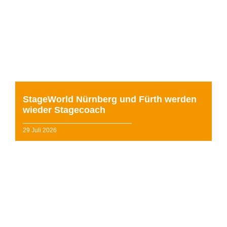
Die bisherigen StageWorld Standorte Nürnberg und
Fürth werden wieder Teil der Stagecoach Familie. Mit
der Übernahme durch Heijko Bauer, der bereits se...
weiterlesen »
StageWorld Nürnberg und Fürth werden
wieder Stagecoach
29 Juli 2026