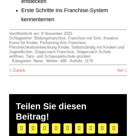
entdecken
Erste Schritte ins Franchise-System
kennenlernen
Veröffentlicht am: 8 November 2025
Schlagwörter:
Bildungsfranchise
,
Franchise mit Sinn
,
Kreative
Kurse für Kinder
,
Performing Arts Franchise
,
Persönlichkeitsentwicklung Kinder
,
Selbstständig mit Kindern und
Jugendlichen
,
Stagecoach Franchise
,
Stagecoach Schule
eröffnen
,
Tanz- und Schauspielschule gründen
Kategorien:
News
Wörter: 498
Aufrufe: 1179
Zurück
Vor
Teilen Sie diesen
Beitrag!