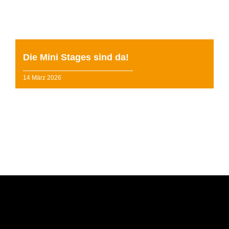
Kinder im Alter von zwei bis vier Jahren Teil ...
weiterlesen »
Die Mini Stages sind da!
14 März 2026