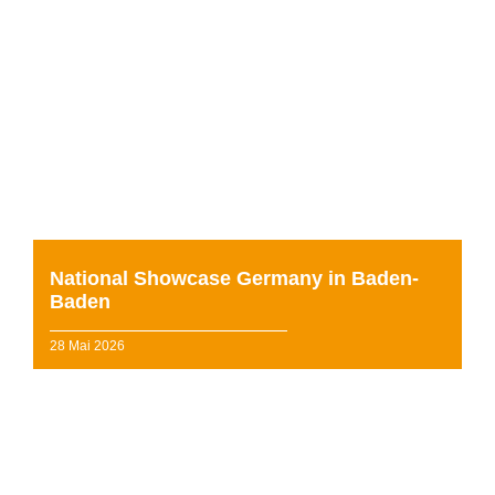
Man stelle sich vor: Fast 350 Kinder und Jugendliche
aus ganz Deutschland kommen zusammen, zeigen ihre
Leidenschaft für Gesang, Tanz und Schauspiel, h...
weiterlesen »
National Showcase Germany in Baden-
Baden
28 Mai 2026