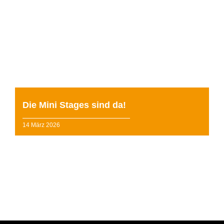
Endlich gibt es die Mini Stages auch in Deutschland. An
ausgewählten Stagecoach Schulen können nun auch
Kinder im Alter von zwei bis vier Jahren Teil ...
weiterlesen »
Die Mini Stages sind da!
14 März 2026