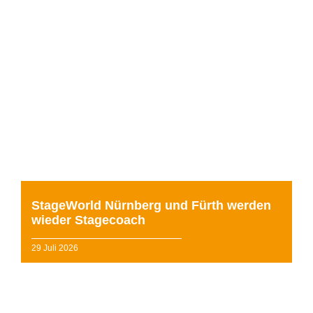
Die bisherigen StageWorld Standorte Nürnberg und
Fürth werden wieder Teil der Stagecoach Familie. Mit
der Übernahme durch Heijko Bauer, der bereits se...
weiterlesen »
StageWorld Nürnberg und Fürth werden
wieder Stagecoach
29 Juli 2026